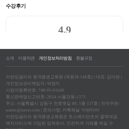
소개
이용약관
개인정보처리방침
환불규정
아란잉글리쉬 원격평생교육원 (제원격-148호) | 대표: 김아란 |
개인정보관리책임자: 박영미
사업자등록번호: 748-95-01640
통신판매업신고번호: 2024-서울강동-1373
주소: 서울특별시 강동구 천호옛길 88, 5층 537호 | 전자우편:
arantv@naver.com | 문의사항: 카톡채널 '아란티비'
아란잉글리쉬 원격평생교육원은 토스페이먼츠의 결제대금
예치서비스에 가입된 업체로서, 안전하게 거래를 하실 수