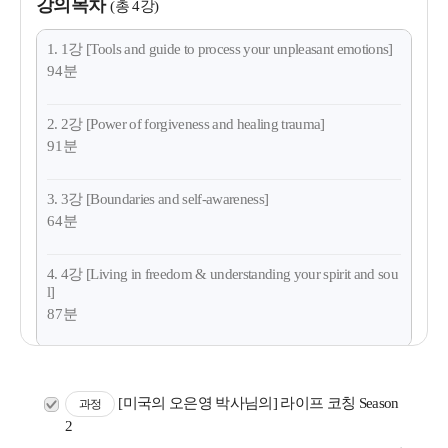
강의목차
(총 4강)
1. 1강 [Tools and guide to process your unpleasant emotions]
94분
2. 2강 [Power of forgiveness and healing trauma]
91분
3. 3강 [Boundaries and self-awareness]
64분
4. 4강 [Living in freedom & understanding your spirit and sou
l]
87분
[미국의 오은영 박사님의] 라이프 코칭 Season
과정
2