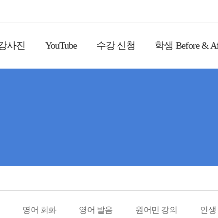
 강사진
YouTube
수강 신청
학생 Before & Af
영어 회화
영어 발음
원어민 강의
인생