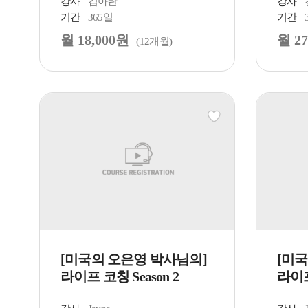
강사
김아란
강사
기간
365일
기간
월 18,000원
월 27
(12개월)
[미국의 오은영 박사님의]
[미
라이프 코칭 Season 2
라이프