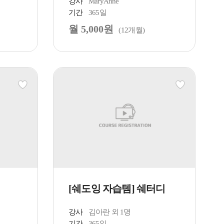
강사
MaryAnne
기간
365일
월 5,000원
(12개월)
[쉐도잉 자습템] 쉐터디
강사
김아란 외 1명
기간
365일