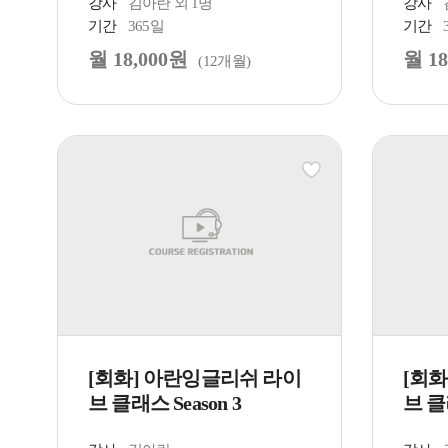
강사
김아란 외 1명
강사
기간
365일
기간
월 18,000원
월 18
(12개월)
[회화] 아란잉글리쉬 라이
[회
브 클래스 Season 3
브 클래