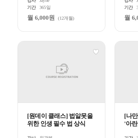
강사
Jayne
강사
기간
365일
기간
월 6,000원
월 6,
(12개월)
[원데이 클래스] 법알못을
[나
위한 인생 필수 법 상식
'아란