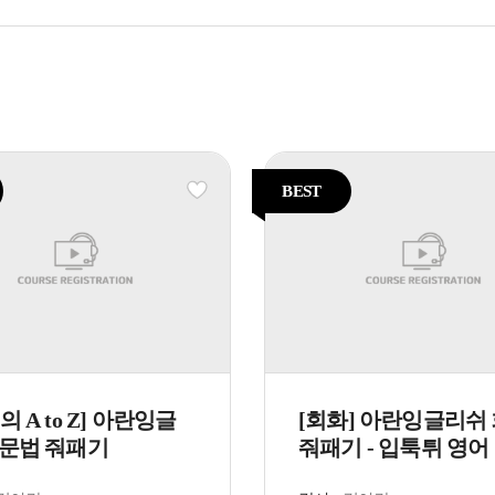
BEST
의 A to Z] 아란잉글
[회화] 아란잉글리쉬
 문법 줘패기
줘패기 - 입툭튀 영어