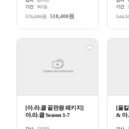
기간
365일
기간
518,400원
576,000원
544,
[아.라.클 끝판왕 패키지]
[올킬
아.라.클 Season 1-7
& 아.
강사
김아란
강사