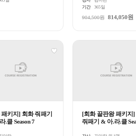
365일
강사
김아란
기간
365일
814,050원
904,500원
 패키지] 회화 줘패기
[회화 끝판왕 패키지]
라.클 Season 7
줘패기 & 아.라.클 Seas
김아란
강사
김아란 외 1명