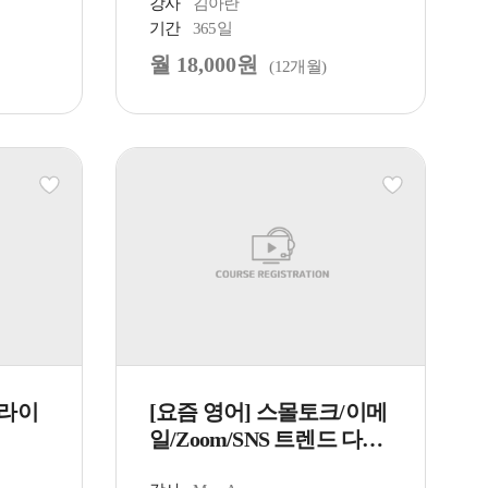
강사
김아란
기간
365일
월 18,000원
(12개월)
 라이
[요즘 영어] 스몰토크/이메
일/Zoom/SNS 트렌드 다
루...