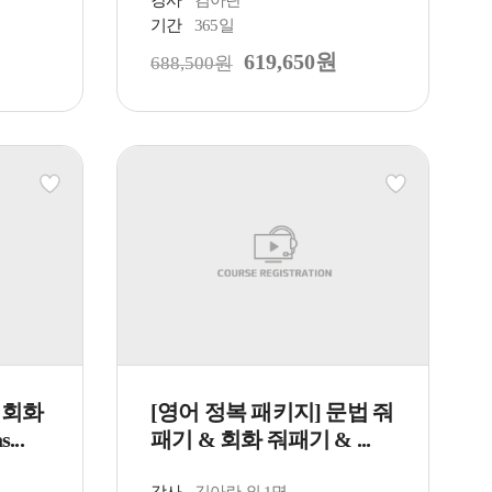
강사
김아란
기간
365일
619,650원
688,500원
 회화
[영어 정복 패키지] 문법 줘
...
패기 & 회화 줘패기 & ...
강사
김아란 외 1명