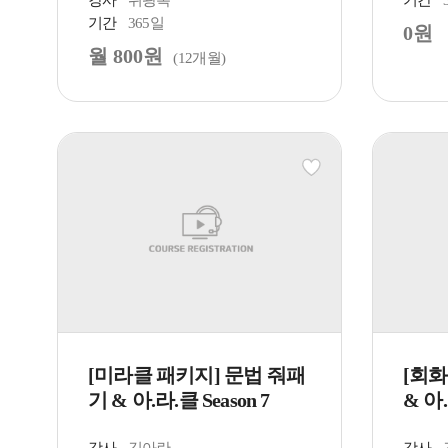
강사
위광복
기간
기간
365일
0원
월 800원
(12개월)
[미라클 패키지] 문법 줘패
[회화
기 & 아.라.클 Season 7
& 아.
강사
김아란
강사