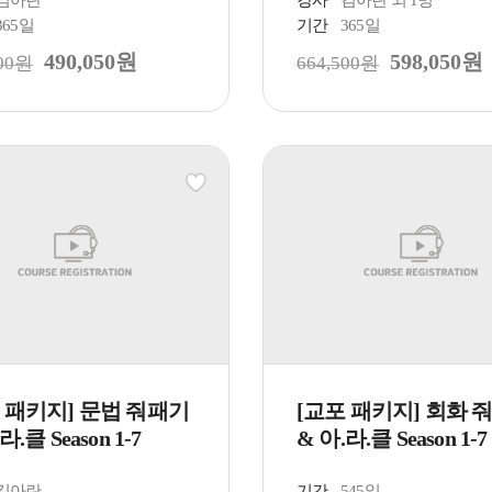
365일
기간
365일
490,050원
598,050원
500원
664,500원
 패키지] 문법 줘패기
[교포 패키지] 회화 
라.클 Season 1-7
& 아.라.클 Season 1-7
김아란
기간
545일