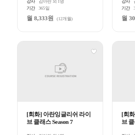
강사
김아란 외 1명
강사
기간
365일
기간
월 8,333원
월 30
(12개월)
[회화] 아란잉글리쉬 라이
[회
브 클래스 Season 7
브 클래