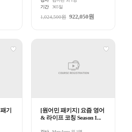
기간
365일
922,050원
1,024,500원
줘패기
[원어민 패키지] 요즘 영어
& 라이프 코칭 Season 1...
강사
MaryAnne 외 1명