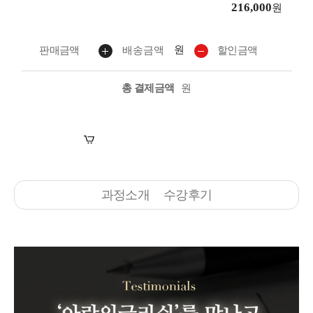
216,000
원
125분
원
판매금액
배송금액
할인금액
7. 7강 | 아.라.클 Season 4
109분
총 결제금액
원
8. 8강 (feat. Chris) | 아.라.클 Season 4
114분
장바구니
수강신청
과정소개
수강후기