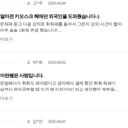
고*주
2026.04.04
얼마전 키오스크 헤매던 외국인을 도와줬습니다 :)
문줘패 듣고 다음 강의로 회줘패를 들어서 그런지 강의 시간이 짧아
아주 술술 1회독 완료 했습니다!
회화라 그런지 문법보다 가볍게 수강하기 좋았어요!! 근데 중간중간
더보기
문법 설명도 있어서 아! 이거 문줘패에서 들은건데! 하고 기억
상기시켜가면서 공부했습니다!
내용도 찐으로 써먹기 좋은 표현들로 구성되어있고 개인적으로
박*희
2026.04.02
마지막 부분에 k-문화 소개하기 시리즈가 특히 좋았어요!!
아란쌤은 사랑입니다.
아라클부터 문줘패 회줘패까지 1회독 끝낸후에 살짝 나태해졌었는데
문법패다가 회화도 패야겠다고 생각해서 결제 했던 회화 줘패기
제목처럼 제가 영어로 남을 도와 줄 수 있는 상황이 오니 공부 하길
살면서 영어공부할 때 이건 왜 이런거야? 라고 생각했던 부분을
잘했다는 생각이 들었어요.
설명해준 유일한 선생님.
더보기
사실 아란쌤 만나기 전의 저였다면 못본척 했을꺼에요...ㅎㅎ
그 외국인을 도와주면서 살짝 뿌듯함 + 더 유창하게 말하지 못한
회화 줘패기는 문법은 좀 부담스럽고 말문트이자! 일단 영어 해볼래!
아쉬움으로 다시 으쌰으쌰해야지~ 하는 계기가 되었습니다.
하시는 분들 추천드리고,
반대로 문법에 갇혀 계시는? 분들이 입트이고 싶다~ 하실 때 들으시면
김*진
2026.04.01
2회독 시작!! 저도 다른분들도 화이팅입니다 :)
좋을 것 같아요.