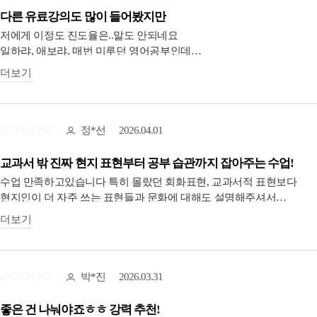
아란쌤 강의는 영어 실력과는 무관하게 초급이든, 고급이든 강의에서
다른 유료강의도 많이 들어봤지만
얻어갈게 있다는 점!
저에게 이정도 진도율은..말도 안되네요
본인이 끝까지 해내기만 한다면 이렇게 까지 알려준다고? 싶으실
일하랴, 애보랴, 매번 미루던 영어공부인데
거에요!
집중해서 딱 듣고 나면 계속 아란샘이 말하던게 생각나요
더보기
아란쌤 감사합니다^^
너무 즐겁게 가르쳐주시기에 머리속에 계속 맴도나봅니다.
새로운 목표가 생겼으니 꾸준히 영어공부하겠습니다!
저는 기간내 완강을 하지못해 다시 연장해서 들어요
이번엔 100%를 위해 달려볼게요!
정*선
2026.04.01
교과서 밖 진짜 현지 표현부터 공부 습관까지 잡아주는 수업!
수업 만족하고있습니다 특히 몰랐던 회화표현, 교과서적 표현보다
현지인이 더 자주 쓰는 표현들과 문화에 대해도 설명해주셔서
흥미로워요 !!
더보기
그리고 조교님 덕분에 영어공부에 책임감이 더 생겨있어요 확실히
그냥 알람설정해두는 것 보다 효과가 좋달까요 ㅎㅎ
박*진
2026.03.31
좋은 건 나눠야죠ㅎㅎ 강력 추천!