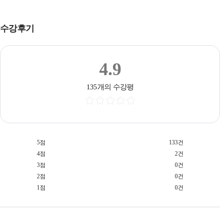
수강후기
4.9
135개의 수강평
5점
133건
4점
2건
3점
0건
2점
0건
1점
0건