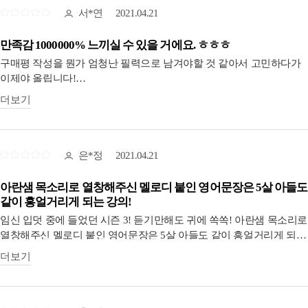
재밌어서 빵빵 터지구, 대화하는 것처럼 재밌고, 표현들은 계속 마리에
서*연
2021.04.21
남고 입으로 뱉으니 영어가 삶 속에서 자연스럽게 재밌게 스며드는게
느껴져요 ㅎㅎ 또 동기부여되고 자동복습시켜주는 열공방 너무
만족감 1000000% 느끼실 수 있을 거에요. ㅎㅎㅎ
좋구요, 끝없는 긍정솔직 에너지를 뿜어주시는 쌤에게도 좋은
구매평 작성을 뭔가 엄청난 필력으로 남겨야할 것 같아서 고민하다가
에너지를 수업과 함께 늘 선물받아요! 정말❤️ 아란잉글리쉬 사랑해요
이제야 올립니다!
❤️ 시즌 9999까지 해주세요 할모니 되서도 같이 영어로 얘기하면 너무
더보기
좋을 것 같아요 💓
저는 강의듣기 전에 걱정했던 부분이 있었어요
이전 강의 구매평에 많은 분들이 노래로 듣는게 너무 귀에 쏙쏙 잘
들어온다고 하시더라구요.,,,!
저는 아란쌤의 목소리, 음악 너무 좋아하지만 멜로디로 영어로
은*정
2021.04.21
배운지는 어렸을때 외에 없었고 항상 흥과 에너지가 넘치는 사람이
아니라서 솔직히 이 부분에 대해서 걱정했었습니다 ㅠㅠ '내 에너지는
아란샘 목소리로 열창해주신 멜로디 붙인 영어문장은 5살 아들도
그렇지 않은데,,,하ㅏㅏㅏ,,,,, 토요일 아침부터 괜찮을까??' 하면서요!
같이 흥얼거리게 되는 강의!
임신 입덧 중에 들었던 시즌 3! 듣기만해도 귀에 쏙쏙! 아란샘 목소리로
하지만, 그 걱정은 오산중에 오산이었습니다. 듣다보면 중독이 돼요....
열창해주신 멜로디 붙인 영어문장은 5살 아들도 같이 흥얼거리게 되는
아란쌤의 노래실력 덕분일까요? 오히려 기억에 더 많이 남는 다는것에
강의! 다양한 예문 속에서 배우는 다양한 표현들! 놓치지 마세요!
더보기
정말 많은 공감을 했습니다!
말이 길었지만 저는 흥이 많이 없어도 충분히 즐길 수 있는 수업이라고
말씀드리고 싶습니다! 만족감 1000000% 느끼실 수 있을 거에요.