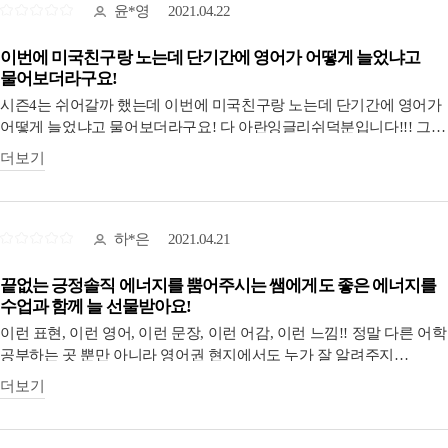
윤*영
2021.04.22
이번에 미국친구랑 노는데 단기간에 영어가 어떻게 늘었냐고
물어보더라구요!
시즌4는 쉬어갈까 했는데 이번에 미국친구랑 노는데 단기간에 영어가
어떻게 늘었냐고 물어보더라구요! 다 아란잉글리쉬덕분입니다!!! 그
미국 친구랑 대화하다가 자동차 수리비용이 1000불이 나왔다고 말을
더보기
하면서 such a rip off 이렇게 말하는데 그 말의 뜻일 아니까 말을 받아
칠 수가 있어서 대화가 아주 자연스러웠어요!! 증말 아란매직입니다!!
아란쌤께 문장만 배우면 다음날부터 써먹을 수 있어서 저는 정말
수업이 크게 도움된다고 생각해요!
하*은
2021.04.21
이번에도 놓치지 않고 시즌4 수강 신청하겠습니다^^
끝없는 긍정솔직 에너지를 뿜어주시는 쌤에게도 좋은 에너지를
수업과 함께 늘 선물받아요!
이런 표현, 이런 영어, 이런 문장, 이런 어감, 이런 느낌!! 정말 다른 어학
공부하는 곳 뿐만 아니라 영어권 현지에서도 누가 잘 알려주지
않습니다!! 미국의 문화, 언어 문화, 상황 등을 아랜쌤의 훌륭한 노래와
더보기
재밌는 입담으로 이야기해주시면서 배우니까 단순히 책에서 읽고
금방 잊어버리는 휘발성 지식이 아니라 내 뇌에 그냥 작정하구
꽂아주시는 수업이에요. 운전할때도 늘 수업을 듣는데 운전하다가도