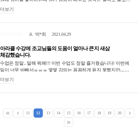
내가 혼자 복습하고 공부하는데에 최상의 재료들입니다. 수업듣고
좋았어요 : ) 특히 노래로 배우는 건 정말 중독성이 강해요(ㅋㅋ)
더보기
내것으로 만들수있는 최고의 자료들 입니다!!
조교시스템을 더욱 잘 활용했다면 좋았을 것 같아요!
5. 쌍방향 소통 수업
이런 온라인 수업있을 까요? 그냥 제공해주시는것을 내가 소비??만
박*희
2021.04.29
하는 수업이 아닙니다.
작은부분일지라도 아란티비 카카오톡 채널과 조교님들을 통해,
아라클 수강에 조교님들의 도움이 얼마나 큰지 새삼
아란쌤을 통해 의견을 제시하거나 질문 건의 등 소통하실 수
체감했습니다.
있습니다!!!
수업은 정말.. 말해 뭐해!!! 이번 수업도 정말 즐거웠습니다! 이번에
질문이 생기시면!!!
일이 너무 바빠서ㅠㅠㅠ 몇몇 강의는 꼼꼼하게 듣지 못했지만....
질문게시판이 있습니다. 수업 중에 생긴 질문 혹시질문 못하고
질문이며 모든 걸 꼼꼼하게 업로드 잘 해주셔서, 복습에 대한 걱정은
넘어갔을 때, 나혼자 공부하는데 질문 생겼을 때 질문게시판에 질문을
더보기
없습니다:)!!! 그리고 저는 이렇게 홈페이지로 바뀐게 너무 좋더라구요!
남기시면 유능하신 영어조교님을 통해 답변 받으실 수 있습니다!!!
좀 더 정리된 느낌이고 원하는 걸 한 번에 볼 수 있어서요. 그리고
이번엔 조교쌤의 도움을 받지 못했는데(바쁘니까라는 핑계였죠ㅠㅠ)
사실 아라클은 녹화본도 이득이지만 솔직히 실시간시즌을 듣긴
아라클 수강에 조교님들의 도움이 얼마나 큰지 새삼 체감했습니다.
하셔야합니다. 이득이 3 ,4배가 되기 때문이에요. 사정이 있으신 분들
시즌 4 들으실 분들은 꼭꼭 조교님들 도움을 받으면서 수강하기를
어쩔 수 없지만
11
12
13
14
15
16
17
18
19
20
강력 추천드립니다:)
실시간이 최고이득입니다.
암튼 모두모두 아라클로 영어공부하세용!!