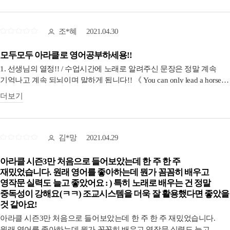
시간이 왜 그렇게 빨리 가는 지 정말 의문입니다.
실시간 강의 중에는 따로 필기 하지 않고 아란쌤의 연기, 노래 그리고
고급스러운 아란쌤 발음에 집중했어요. 그것만으로도 충분히 문장이
조*혜
2021.04.30
기억에 남고 빠르게 하지 못하지만 천천히 입으로 말할 수 있었어요.
수업시간 이후에 올라오는 교재를 보면서 녹화된 강의 보면서
모두모두 아라클로 영어공부하세용!!
복습까지 하고나면, 마치 아란쌤이 빙의 된 듯, 아란쌤의 발음이나
1. 선생님의 열정!! / 수업시간에 노래로 알려주신 문장은 정말 계속
제스처까지 따라 하고 있는 자신을 발견하게 됩니다!!!!!! 교재와
기억나고 계속 되뇌이며 말하게 됩니다!! 《 You can only lead a horse to
수업자료 정리도 깔끔하게 늦지 않게 올려주시고, 따로 찾아서
water but you can't make it drink.~~~~~~》 아란쌤 목소리가 귀에
더보기
들어가지 않고 홈페이지에서 바로 확인 할 수 있어 편리했답니다.👍
생생합니다!!! 강추강추!!
1:1문답은 정말....대단하십니다!!!!! 다른 수강생분들께서 남겨주신
1:1문답을 통해서 수업에서 배운 문장의 더 많은 예문이나, 제가 아예
2. 조교선생님!!! 내가 의지박약이 아니더래두 다방면에 도움을 주시며
무지한 부분까지 알 수 있어요.^,^ 계속 아라클
인증하면 확인과 조언도 주시고 윤활유 역항 톡톡히 해주시는 우리
김*망
2021.04.29
해주세요................................
조교님들 임니다.
아라클 시즌3만 처음으로 들어보았는데 한 주 한 주
3. 특별한 고 퀄리티 문장들 + 100문장에 파생된 수백개의 문장들
재밌었습니다. 원래 영어를 좋아하는데 뭔가 꼼꼼히 배우고
아라클을 문장들은 남다릅니다. 문장선택에 세세한 부분에 까지
영작문 실력도 늘고 좋았어요 : ) 특히 노래로 배우는 건 정말
신경쓰지는 아란쌤 덕분.. 또 파생된 여러 문장들 표현들 주시는
중독성이 강해요(ㅋㅋ) 조교시스템을 더욱 잘 활용했다면 좋았을
것 같아요!
아란쌤.. 정말 들으셔야 합니다!!!^^
아라클 시즌3만 처음으로 들어보았는데 한 주 한 주 재밌었습니다.
4. 녹음파일,표현영상, 매주작문문제, 4주마다 퀴즈
원래 영어를 좋아하는데 뭔가 꼼꼼히 배우고 영작문 실력도 늘고