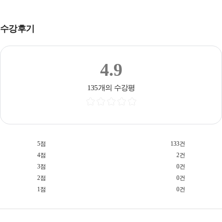
수강후기
4.9
135개의 수강평
5점
133건
4점
2건
3점
0건
2점
0건
1점
0건