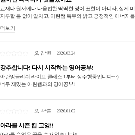
교재나 원서에나 나올법한 딱딱한 영어 표현이 아니라, 실제 
지루할 틈 없이 알차고, 아란쌤 특유의 밝고 긍정적인 에너지를
영향력 최고!입니다^^
더보기
김*원
2026.03.24
강추합니다! 다시 시작하는 영어공부!
아란잉글리쉬 라이브 클래스 1부터 정주행중입니다~ :)
너무 재밌는 아란쌤과의 영어공부!
박*훈
2026.01.02
아라클 시즌 킵 고잉!!
아라클 수업은 끊을 수가 없습니다!!