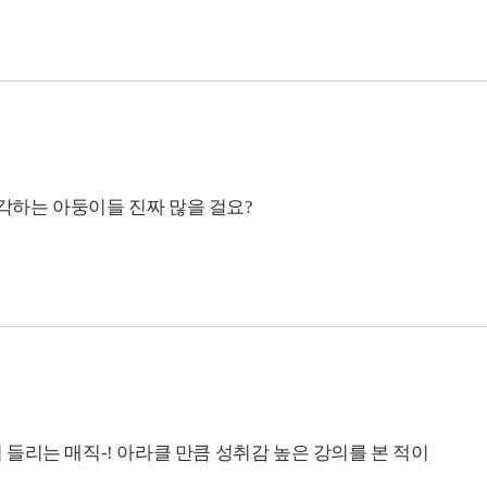
생각하는 아둥이들 진짜 많을 걸요?
요. 일단 틀면 뒷내용이 궁금해서라도 계속 듣게 되고
있는 느낌이라 안 할 수가 없어요.
니까 이해도 더 잘 되고 잘 외워졌어요. Season 3은 몇 회
 비슷한 문장 구조나 관련된 표현이 들리면 입이 저절로 말하고
. 배운 것들이 보이고 들릴 때의 그 짜릿함과 희열. 진짜.. 이건 느껴본
들리는 매직-! 아라클 만큼 성취감 높은 강의를 본 적이