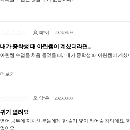
최*이
2023.08.09
내가 중학생 때 아란쌤이 계셨더라면...
아란쌤 수업을 처음 들었을 때, ‘내가 중학생 때 아란쌤이 계셨더
아니 수업이 이렇게 재밌고 유익할 수가 있는 건가요? 아란쌤 
더보기
재미있어서 시간 순삭입니다. 수업을 재생하면서부터 아란쌤이랑
문법줘패기 1회 차 완강하고 회화와 병행 하면 더 좋다고 해서 아라
임*은
2023.08.08
차 반복했는지 기억은 안 나고 수업을 7월 한 달 내내 정말 
있는 신기한 체험(?)을 했어요. ㅋㅋㅋㅋ
귀가 열려요
그리고 YouTube, Reel, Instagram, Facebook, 미
영어 공부에 지치신 분들에게 한 줄기 빛이 되어줄 강의예요. 한
사람은 알아요. 얼마나 기가 막히게 행복한지! ㄲ ㅑㅇ ㅏ!!!
없어요.