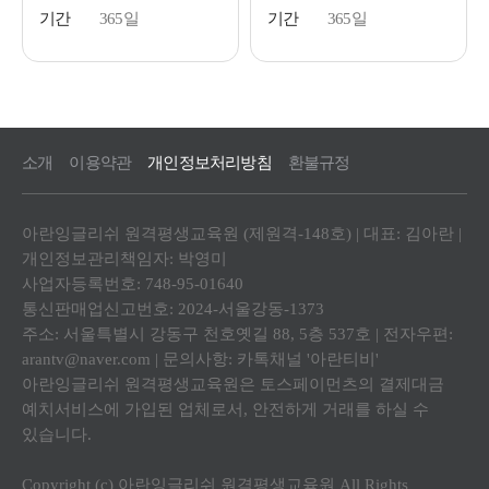
기간
365일
기간
365일
소개
이용약관
개인정보처리방침
환불규정
아란잉글리쉬 원격평생교육원 (제원격-148호) | 대표: 김아란 |
개인정보관리책임자: 박영미
사업자등록번호: 748-95-01640
통신판매업신고번호: 2024-서울강동-1373
주소: 서울특별시 강동구 천호옛길 88, 5층 537호 | 전자우편:
arantv@naver.com | 문의사항: 카톡채널 '아란티비'
아란잉글리쉬 원격평생교육원은 토스페이먼츠의 결제대금
예치서비스에 가입된 업체로서, 안전하게 거래를 하실 수
있습니다.
Copyright (c) 아란잉글리쉬 원격평생교육원 All Rights