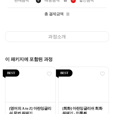
판매금액
배송금액
할인금액
총 결제금액
원
과정소개
이 패키지에 포함된 과정
BEST
BEST
[영어의 A to Z] 아란잉글리
[회화] 아란잉글리쉬 회화
쉬 문법 줘패기
줘패기 - 입툭튀...