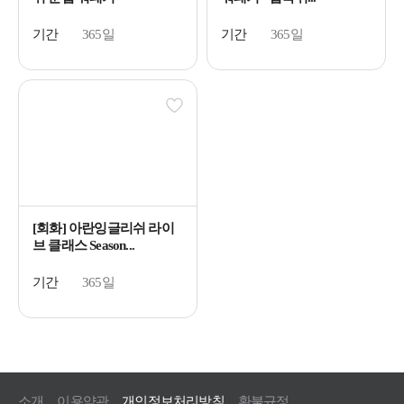
기간
365일
기간
365일
[회화] 아란잉글리쉬 라이
브 클래스 Season...
기간
365일
소개
이용약관
개인정보처리방침
환불규정