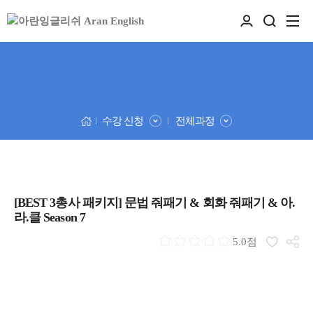
수강 신청
전체과정
[BEST 3총사 패키지] 문법 줘패기 & 회화 줘패기 & 아.
라.클 Season 7
5.0점