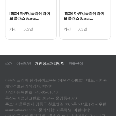
[회화] 아란잉글리쉬 라이
[회화] 아란잉글리쉬 라이
브 클래스 Season...
브 클래스 Season...
기간
365일
기간
365일
소개
이용약관
개인정보처리방침
환불규정
아란잉글리쉬 원격평생교육원 (제원격-148호) | 대표: 김아란 |
개인정보관리책임자: 박영미
사업자등록번호: 748-95-01640
통신판매업신고번호: 2024-서울강동-1373
주소: 서울특별시 강동구 천호옛길 88, 5층 537호 | 전자우편:
arantv@naver.com | 문의사항: 카톡채널 '아란티비'
아란잉글리쉬 원격평생교육원은 토스페이먼츠의 결제대금