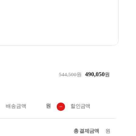
490,050
544,500원
원
원
배송금액
할인금액
총 결제금액
원