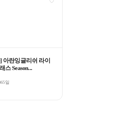
화] 아란잉글리쉬 라이
스 Season...
365일