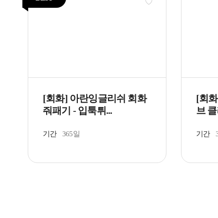
[회화] 아란잉글리쉬 회화
[회
줘패기 - 입툭튀...
브 클래
기간
365일
기간