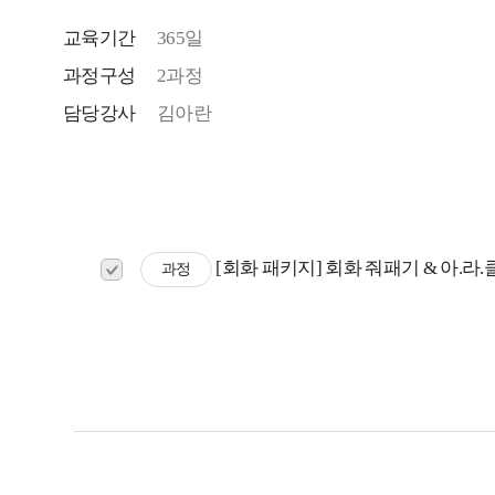
교육기간
365일
과정구성
2과정
담당강사
김아란
[회화 패키지] 회화 줘패기 & 아.라.클 S
과정