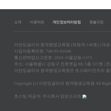
소개
이용약관
개인정보처리방침
환불규정
아란잉글리쉬 원격평생교육원 (제원격-148호) | 대표
사업자등록번호: 748-95-01640
통신판매업신고번호: 2024-서울강동-1373
주소: 서울특별시 강동구 천호옛길 88, 5층 537호 | 전자
아란잉글리쉬 원격평생교육원은 토스페이먼츠의 결제대
Copyright (c) 아란잉글리쉬 원격평생교육원 All Rights 
호스팅 제공자: 주식회사 맑은소프트