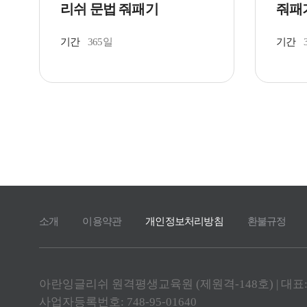
리쉬 문법 줘패기
줘패기
기간
365일
기간
소개
이용약관
개인정보처리방침
환불규정
아란잉글리쉬 원격평생교육원 (제원격-148호) | 대표
사업자등록번호: 748-95-01640