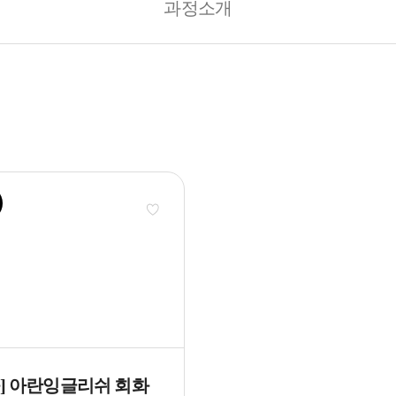
과정소개
화] 아란잉글리쉬 회화