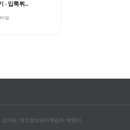
 - 입툭튀...
365일
: 김아란 | 개인정보관리책임자: 박영미