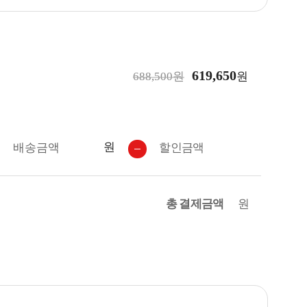
619,650
688,500원
원
원
배송금액
할인금액
총 결제금액
원