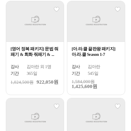
[영어 정복 패키지] 문법 줘
[아.라.클 끝판왕 패키지]
패기 & 회화 줘패기 & ...
아.라.클 Season 1-7
강사
김아란 외 1명
강사
김아란
기간
365일
기간
545일
922,050원
1,584,000원
1,024,500원
1,425,600원