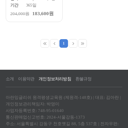
기간
365일
183,600원
204,000원
1
소개
이용약관
개인정보처리방침
환불규정
아란잉글리쉬 원격평생교육원 (제원격-148호) | 대표: 김아란 |
개인정보관리책임자: 박영미
사업자등록번호: 748-95-01640
통신판매업신고번호: 2024-서울강동-1373
주소: 서울특별시 강동구 천호옛길 88, 5층 537호 | 전자우편: