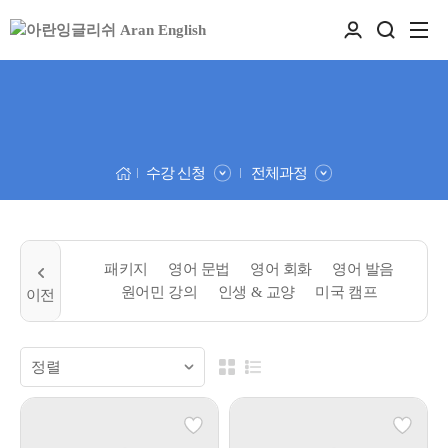
수강 신청
전체과정
패키지
영어 문법
영어 회화
영어 발음
원어민 강의
인생 & 교양
미국 캠프