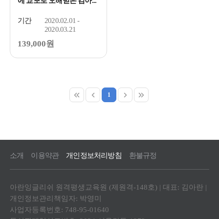
에 교포로 오해받은 김아...
기간
2020.02.01 -
2020.03.21
139,000원
1
소개
이용약관
개인정보처리방침
환불규정
아란잉글리쉬 원격평생교육원 (제원격-148호) | 대표: 김아란 |
개인정보관리책임자: 박영미
사업자등록번호: 748-95-01640