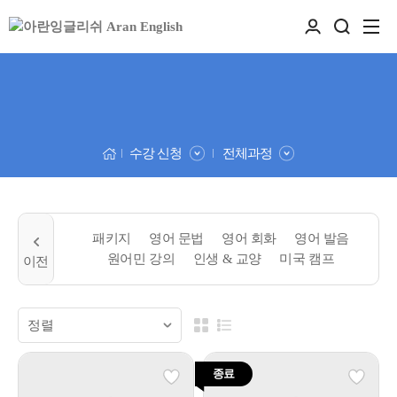
수강 신청
전체과정
패키지
영어 문법
영어 회화
영어 발음
원어민 강의
인생 & 교양
미국 캠프
종료