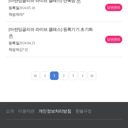
[아란잉글리쉬 라이브 클래스] 단톡방
답변완료
등록일
2024.05.18
작성자
채*
[아란잉글리쉬 라이브 클래스] 등록기기 초기화
답변완료
등록일
2024.04.23
작성자
김*은
1
2
3
소개
이용약관
개인정보처리방침
환불규정