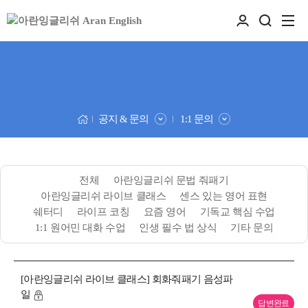
공지 & 문의
1:1 문의
전체
아란잉글리쉬 문법 줘패기
아란잉글리쉬 라이브 클래스
센스 있는 영어 표현
쉐터디
라이프 코칭
요즘 영어
기독교 핵심 수업
1:1 원어민 대화 수업
인생 필수 법 상식
기타 문의
[아란잉글리쉬 라이브 클래스] 회화줘패기 음성파
일
답변완료